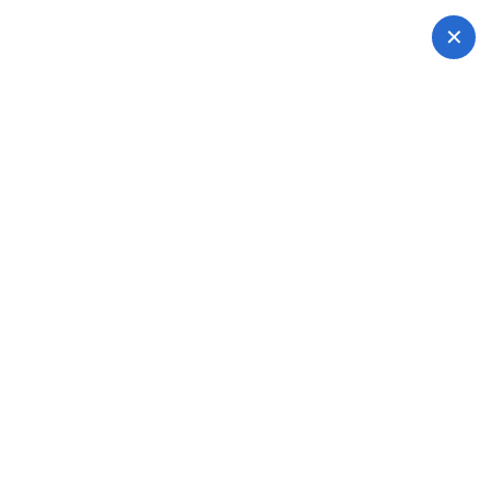
✕
彩
新闻中心
联系我们
登录平台