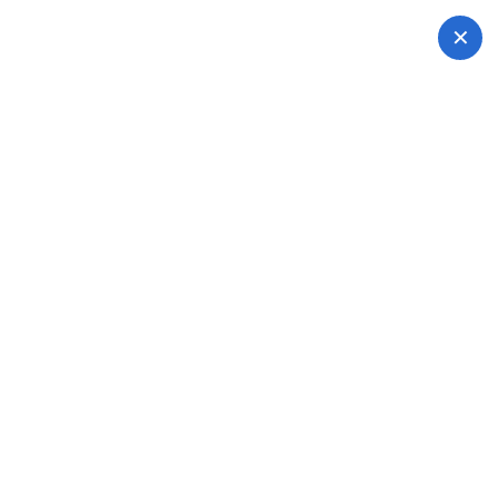
登录平台
✕
标签云列表
按标签聚合浏览相关文章
华为最新芯片性能对比苹果旗舰，核心差距分析