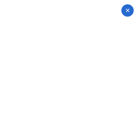
✕
彩
新闻中心
联系我们
登录平台
众追剧热度
永利博彩
专业 · 信赖 · 安全